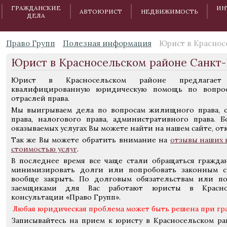
ГРАЖДАНСКИЕ
ИН
АВТОЮРИСТ
НЕДВИЖИМОСТЬ
ДЕЛА
Право Групп
Полезная информация
Юрист в Краснос
Юрист в Красносельском районе Санкт
Юрист в Красносельском районе предлагает
квалифицированную юридическую помощь по вопрос
отраслей права.
Мы выигрываем дела по вопросам жилищного права, с
права, налогового права, административного права.
оказываемых услугах Вы можете найти на нашем сайте, о
Так же Вы можете обратить внимание на
отзывы наших 
стоимостью услуг
.
В последнее время все чаще стали обращаться граждан
минимизировать долги или попробовать законным с
вообще закрыть. По долговым обязательствам или п
заемщиками для Вас работают юристы в Красно
консультации «Право Групп».
Любая юридическая проблема может быть решена при гр
Записывайтесь на прием к юристу в Красносельском ра