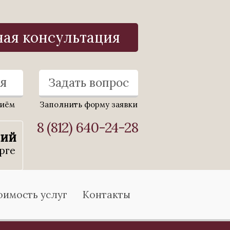
ная консультация
я
Задать вопрос
риём
Заполнить форму заявки
8 (812) 640-24-28
ний
рге
оимость услуг
Контакты