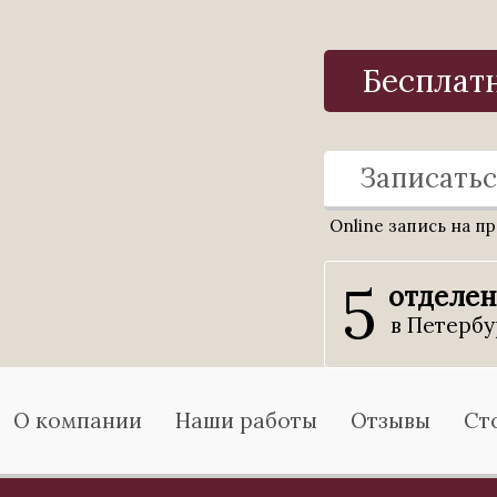
Бесплат
Записатьс
Online запись на п
5
отделе
в Петербу
О компании
Наши работы
Отзывы
Ст