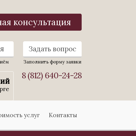
ная консультация
я
Задать вопрос
риём
Заполнить форму заявки
8 (812) 640-24-28
ний
рге
оимость услуг
Контакты