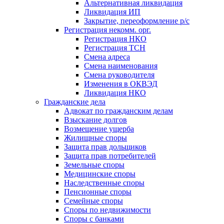
Альтернативная ликвидация
Ликвидация ИП
Закрытие, переоформление р/с
Регистрация некомм. орг.
Регистрация НКО
Регистрация ТСН
Смена адреса
Смена наименования
Смена руководителя
Изменения в ОКВЭД
Ликвидация НКО
Гражданские дела
Адвокат по гражданским делам
Взыскание долгов
Возмещение ущерба
Жилищные споры
Защита прав дольщиков
Защита прав потребителей
Земельные споры
Медицинские споры
Наследственные споры
Пенсионные споры
Семейные споры
Cпоры по недвижимости
Споры с банками