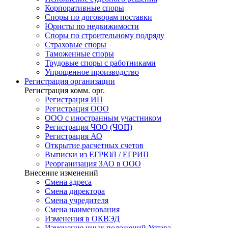
Корпоративные споры
Споры по договорам поставки
Юристы по недвижимости
Споры по строительному подряду
Страховые споры
Таможенные споры
Трудовые споры с работниками
Упрощенное производство
Регистрация
организации
Регистрация комм. орг.
Регистрация ИП
Регистрация ООО
ООО с иностранным участником
Регистрация ЧОО (ЧОП)
Регистрация АО
Открытие расчетных счетов
Выписки из ЕГРЮЛ / ЕГРИП
Реорганизация ЗАО в ООО
Внесение изменений
Смена адреса
Смена директора
Cмена учредителя
Смена наименования
Изменения в ОКВЭД
Изменение иных положений Устава