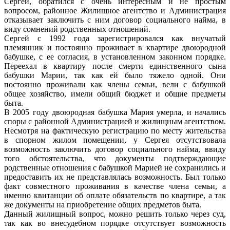
Сергей, обратился с очень интересным и не простым
вопросом, районное Жилищное агентство и Администрация
отказывает заключить с ним договор социального найма, в
виду сомнений родственных отношений.
Сергей с 1992 года зарегистрировался как внучатый
племянник и постоянно проживает в квартире двоюродной
бабушке, с ее согласия, в установленном законном порядке.
Переехал в квартиру после смерти единственного сына
бабушки Марии, так как ей было тяжело одной. Они
постоянно проживали как члены семьи, вели с бабушкой
общее хозяйство, имели общий бюджет и общие предметы
быта.
В 2005 году двоюродная бабушка Мария умерла, и начались
споры с районной Администрацией и жилищным агентством.
Несмотря на фактическую регистрацию по месту жительства
в спорном жилом помещении, у Сергея отсутствовала
возможность заключить договор социального найма, ввиду
того обстоятельства, что документы подтверждающие
родственные отношения с бабушкой Марией не сохранились и
предоставить их не представлялась возможность. Был только
факт совместного проживания в качестве члена семьи, а
именно квитанции об оплате обязательств по квартире, а так
же документы на приобретение общих предметов быта.
Данный жилищный вопрос, можно решить только через суд,
так как во внесудебном порядке отсутствует возможность