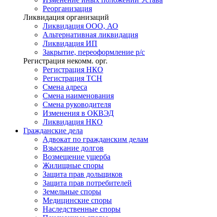
Реорганизация
Ликвидация организаций
Ликвидация ООО, АО
Альтернативная ликвидация
Ликвидация ИП
Закрытие, переоформление р/с
Регистрация некомм. орг.
Регистрация НКО
Регистрация ТСН
Смена адреса
Смена наименования
Смена руководителя
Изменения в ОКВЭД
Ликвидация НКО
Гражданские
дела
Адвокат по гражданским делам
Взыскание долгов
Возмещение ущерба
Жилищные споры
Защита прав дольщиков
Защита прав потребителей
Земельные споры
Медицинские споры
Наследственные споры