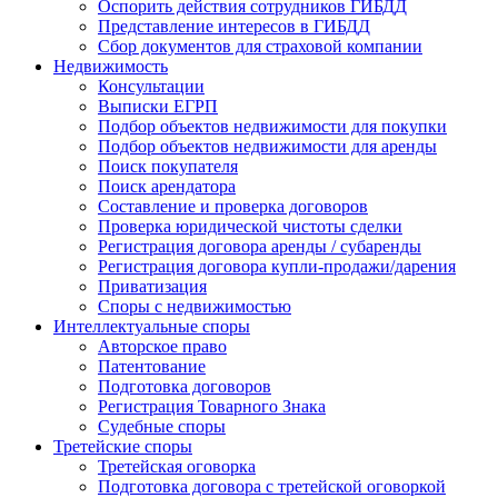
Оспорить действия сотрудников ГИБДД
Представление интересов в ГИБДД
Сбор документов для страховой компании
Недвижимость
Консультации
Выписки ЕГРП
Подбор объектов недвижимости для покупки
Подбор объектов недвижимости для аренды
Поиск покупателя
Поиск арендатора
Составление и проверка договоров
Проверка юридической чистоты сделки
Регистрация договора аренды / субаренды
Регистрация договора купли-продажи/дарения
Приватизация
Cпоры с недвижимостью
Интеллектуальные
споры
Авторское право
Патентование
Подготовка договоров
Регистрация Товарного Знака
Судебные споры
Третейские
споры
Третейская оговорка
Подготовка договора с третейской оговоркой