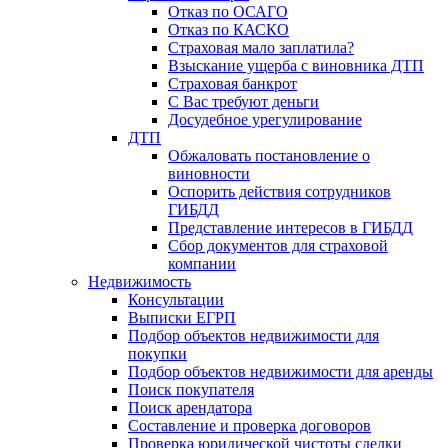
Отказ по ОСАГО
Отказ по КАСКО
Страховая мало заплатила?
Взыскание ущерба с виновника ДТП
Страховая банкрот
С Вас требуют деньги
Досудебное урегулирование
ДТП
Обжаловать постановление о
виновности
Оспорить действия сотрудников
ГИБДД
Представление интересов в ГИБДД
Сбор документов для страховой
компании
Недвижимость
Консультации
Выписки ЕГРП
Подбор объектов недвижимости для
покупки
Подбор объектов недвижимости для аренды
Поиск покупателя
Поиск арендатора
Составление и проверка договоров
Проверка юридической чистоты сделки