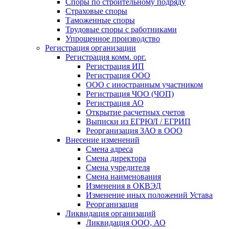
Споры по строительному подряду
Страховые споры
Таможенные споры
Трудовые споры с работниками
Упрощенное производство
Регистрация организации
Регистрация комм. орг.
Регистрация ИП
Регистрация ООО
ООО с иностранным участником
Регистрация ЧОО (ЧОП)
Регистрация АО
Открытие расчетных счетов
Выписки из ЕГРЮЛ / ЕГРИП
Реорганизация ЗАО в ООО
Внесение изменений
Смена адреса
Смена директора
Cмена учредителя
Смена наименования
Изменения в ОКВЭД
Изменение иных положений Устава
Реорганизация
Ликвидация организаций
Ликвидация ООО, АО