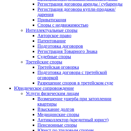
Регистрация договора аренды / субаренды
Регистрация договора купли-продажи/
дарения
Приватизация
Cпоры с недвижимостью
Интеллектуальные споры
Авторское право
Патентование
Подготовка договоров
Регистрация Товарного Знака
Судебные споры
Третейские споры
Третейская оговорка
Подготовка договора с третейской
оговоркой
Разрешение споров в третейском суде
Юридическое сопровождение
Услуги физическим лицам
Возмещение ущерба при затоплении
квартиры
Взыскание долгов
Медицинские споры
Антиколлектор (кредитный юрист)
Пенсионные споры
Юрист по трудовым спорам