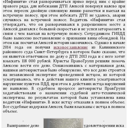
«Инфинити» стал разворачиваться прямо перед ним с крайне
правого ряда, для избежания ДТП Алексей повернул налево при
этом пересек двойную сплошную линию разметки и выехал на
встречную полосу, при этом избежать ДТП не удалось, авария
случилось на встречной полосе. Водитель «Инфинити» стал
утверждать, что он разворачивался в разрешенном месте а
Алексей двигался с большой скоростью и не успел затормозить в
связи с чем выехал на встречную полосу. Сотрудником ГИБДД
было вынесено постановление о признании вины обоюдной. На
этом как посчитал Алексей история закончилось. Однако в начале
2014 года он получил
исковое заявление
из Калининского
районного суда Санкт-Петербурга в котором было сказано, что
он является ответчиком по делу о ДТП 2013 года и с него хотят
взыскать 118 000 рублей. Юристы ПравоГрупп решили помочь
Алексею вести его дело. Ознакомившись с материалами дела,
нашими автоюристами было обнаружено, что все дело строится
на независимой экспертизе проведенной истцом, из которой
усматривалось, что в действия нашего клиента усматривается
нарушение пунктов ПДД, при этом в действиях истца нарушений
не выявлено. В судебном процессе автоюристы ПравГрупп
ходатайствовали о назначении судебной авто-технической
экспертизы, по результатам которой была установлена вина
водителя «Инфинити». В иске истцу отказали в полном объеме.
Все судебные издержки Алексея, были взысканы с истца в полном
объеме.
Выигранное дело
удовлетворении иска