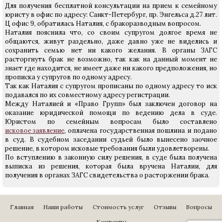
Для получения бесплатной консультации на прием к семейному
юристу в офис по адресу: Санкт-Петербург, пр. Энгельса д.27 лит.
Ц офис 9, обратилась Наталия, с бракоразводным вопросом.
Наталия пояснила что, со своим супругом долгое время не
общаются, живут раздельно, даже давно уже не виделись и
сохранить семью нет ни какого желания. В органы ЗАГС
расторгнуть брак не возможно, так как на данный момент не
знает где находится, не имеет даже ни какого предположения, но
прописка у супругов по одному адресу.
Так как Наталия с супругом прописаны по одному адресу то иск
подавался по их совместному адресу регистрации.
Между Наталией и «Право Групп» был заключен договор на
оказание юридической помощи по ведению дела в суде.
Юристом по семейным вопросам было составлено
исковое заявление
, оплачена государственная пошлина и подано
в суд. В судебном заседании судьей было вынесено заочное
решение, в котором исковые требования были удовлетворены.
По вступлению в законную силу решения, в суде была получена
выписка из решения, которая была вручена Наталии, для
получения в органах ЗАГС свидетельства о расторжении брака.
Главная
Наши работы
Стоимость услуг
Отзывы
Вопросы
Контакты