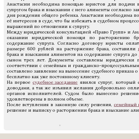
Анастасии необходима помощью юристов для подачи в
супругом брака и взыскании с него алименты согласно зак
дня рождения общего ребенка. Анастасии необходима п
её интересов в суде, что бы избежать в судебном проце
выражений по отношении к супругу.
Между юридической консультацией «Право Групп» и Ана
оказании юридической помощи по расторжению бр
содержание супруга. Согласно договору юристы опла
размере 600 рублей на расторжение брака, составили
брака и взыскании алиментов на содержание супруга д
сыном трех лет. Документы составлены юридически п
соответствии с семейным и гражданско-процессуальным
составлено заявление на вынесение судебного приказа о
бесплатно как уже постоянному клиенту.
На первое
судебное заседание
явился супруг, который 
доводами, а так же изъявил желания добровольно опла
органов исполнителей. Судом было вынесено решение
удовлетворены в полном объеме.
После вступления в законную силу решения,
семейный 
решение и выписку о расторжении брака и взыскание ал