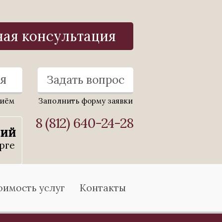
ная консультация
я
Задать вопрос
риём
Заполнить форму заявки
8 (812) 640-24-28
ний
рге
оимость услуг
Контакты