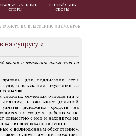
ТЕЛЛЕКТУАЛЬНЫЕ
ТРЕТЕЙСКИЕ
СПОРЫ
СПОРЫ
 юриста по взысканию алиментов
 на супругу и
ебования о взыскании алиментов на
 пришла, для подписания акты
суде, о взыскании неустойки за
ительства.
их сложных семейных отношений с
т желания, не оказывает должной
й уплаты денежных средств на
ходится по уходу за ребенком, не
ет совместно с ней и находится на
льном финансовом положении.
нные с полноценным обеспечением
 свое, супруг им не помогает.