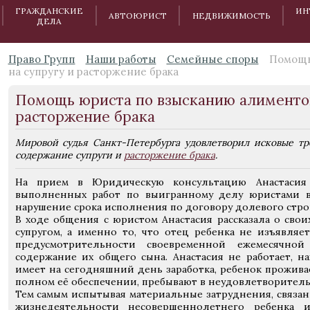
ГРАЖДАНСКИЕ
ИН
АВТОЮРИСТ
НЕДВИЖИМОСТЬ
ДЕЛА
Право Групп
Наши работы
Семейные споры
Помощь
на супругу и расторжение брака
Помощь юриста по взысканию алиментов
расторжение брака
Мировой судья Санкт-Петербурга удовлетворил исковые тр
содержание супруги и
расторжение брака
.
На прием в Юридическую консультацию Анастасия
выполненных работ по выигранному делу юристами в 
нарушение срока исполнения по договору долевого стро
В ходе общения с юристом Анастасия рассказала о сво
супругом, а именно то, что отец ребенка не изъявляе
предусмотрительности своевременной ежемесячно
содержание их общего сына. Анастасия не работает, на
имеет на сегодняшний день заработка, ребенок прожива
полном её обеспечении, пребывают в неудовлетворите
Тем самым испытывая материальные затруднения, связа
жизнедеятельности несовершеннолетнего ребенка и