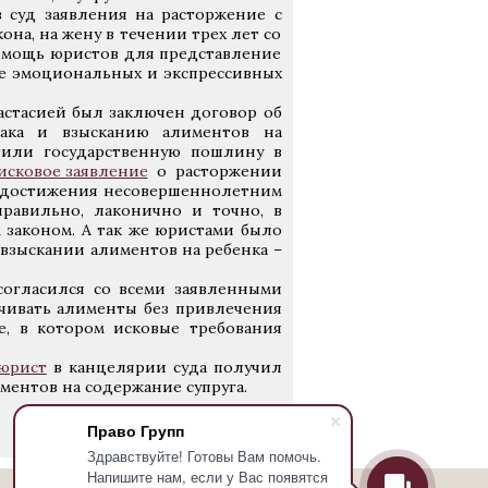
 суд заявления на расторжение с
она, на жену в течении трех лет со
омощь юристов для представление
ссе эмоциональных и экспрессивных
стасией был заключен договор об
ака и взысканию алиментов на
тили государственную пошлину в
исковое заявление
о расторжении
о достижения несовершеннолетним
равильно, лаконично и точно, в
 законом. А так же юристами было
 взыскании алиментов на ребенка –
согласился со всеми заявленными
чивать алименты без привлечения
, в котором исковые требования
юрист
в канцелярии суда получил
иментов на содержание супруга.
Право Групп
Здравствуйте! Готовы Вам помочь.
Напишите нам, если у Вас появятся