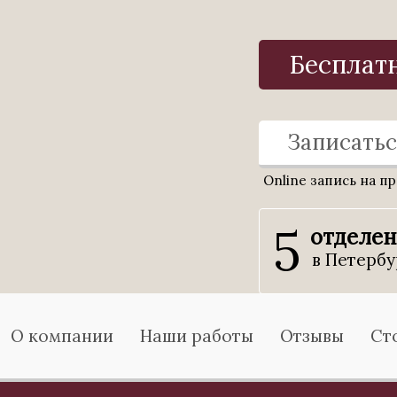
Бесплат
Записатьс
Online запись на п
5
отделе
в Петербу
О компании
Наши работы
Отзывы
Ст