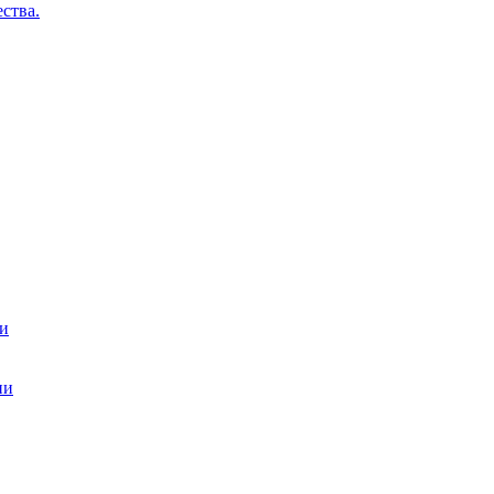
ства.
ти
ии