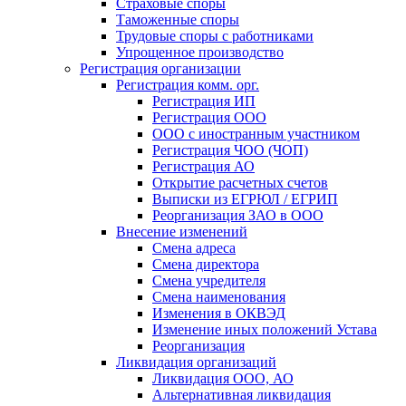
Страховые споры
Таможенные споры
Трудовые споры с работниками
Упрощенное производство
Регистрация организации
Регистрация комм. орг.
Регистрация ИП
Регистрация ООО
ООО с иностранным участником
Регистрация ЧОО (ЧОП)
Регистрация АО
Открытие расчетных счетов
Выписки из ЕГРЮЛ / ЕГРИП
Реорганизация ЗАО в ООО
Внесение изменений
Смена адреса
Смена директора
Cмена учредителя
Смена наименования
Изменения в ОКВЭД
Изменение иных положений Устава
Реорганизация
Ликвидация организаций
Ликвидация ООО, АО
Альтернативная ликвидация