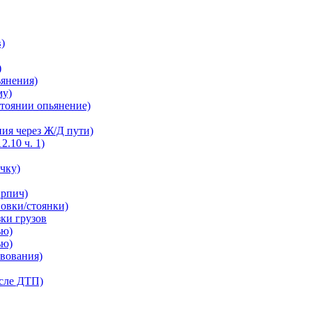
в)
)
ьянения)
му)
остоянии опьянение)
ния через Ж/Д пути)
2.10 ч. 1)
ечку)
ирпич)
новки/стоянки)
зки грузов
ью)
ью)
твования)
осле ДТП)