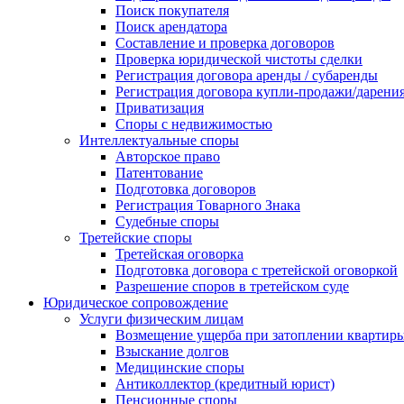
Поиск покупателя
Поиск арендатора
Составление и проверка договоров
Проверка юридической чистоты сделки
Регистрация договора аренды / субаренды
Регистрация договора купли-продажи/дарени
Приватизация
Cпоры с недвижимостью
Интеллектуальные споры
Авторское право
Патентование
Подготовка договоров
Регистрация Товарного Знака
Судебные споры
Третейские споры
Третейская оговорка
Подготовка договора с третейской оговоркой
Разрешение споров в третейском суде
Юридическое сопровождение
Услуги физическим лицам
Возмещение ущерба при затоплении квартир
Взыскание долгов
Медицинские споры
Антиколлектор (кредитный юрист)
Пенсионные споры