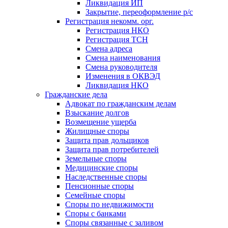
Ликвидация ИП
Закрытие, переоформление р/с
Регистрация некомм. орг.
Регистрация НКО
Регистрация ТСН
Смена адреса
Смена наименования
Смена руководителя
Изменения в ОКВЭД
Ликвидация НКО
Гражданские дела
Адвокат по гражданским делам
Взыскание долгов
Возмещение ущерба
Жилищные споры
Защита прав дольщиков
Защита прав потребителей
Земельные споры
Медицинские споры
Наследственные споры
Пенсионные споры
Семейные споры
Cпоры по недвижимости
Споры с банками
Споры связанные с заливом