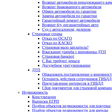
Возврат автомобиля ненадлежащего каче
Возврат бракованного автомобиля
Обмен автомобиля по гарантии
Замена автомобиля по гарантии
Гарантийный ремонт автомобиля
Возврат б/у, негарантийных авто
Суд с автосалоном, дилером
Страховые споры
Отказ по ОСАГО
Отказ по КАСКО
Страховая мало заплатила?
Взыскание ущерба с виновника ДТП
Страховая банкрот
С Вас требуют деньги
Досудебное урегулирование
ДТП
Обжаловать постановление о виновнос
Оспорить действия сотрудников ГИБДД
Представление интересов в ГИБДД
Сбор документов для страховой компан
Недвижимость
Консультации
Выписки ЕГРП
Подбор объектов недвижимости для покупки
Подбор объектов недвижимости для аренды