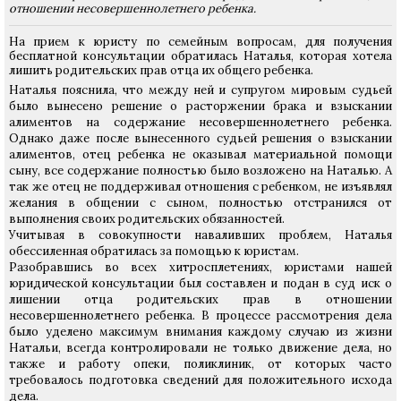
отношении несовершеннолетнего ребенка.
На прием к юристу по семейным вопросам, для получения
бесплатной консультации обратилась Наталья, которая хотела
лишить родительских прав отца их общего ребенка.
Наталья пояснила, что между ней и супругом мировым судьей
было вынесено решение о расторжении брака и взыскании
алиментов на содержание несовершеннолетнего ребенка.
Однако даже после вынесенного судьей решения о взыскании
алиментов, отец ребенка не оказывал материальной помощи
сыну, все содержание полностью было возложено на Наталью. А
так же отец не поддерживал отношения с ребенком, не изъявлял
желания в общении с сыном, полностью отстранился от
выполнения своих родительских обязанностей.
Учитывая в совокупности наваливших проблем, Наталья
обессиленная обратилась за помощью к юристам.
Разобравшись во всех хитросплетениях, юристами нашей
юридической консультации был составлен и подан в суд иск о
лишении отца родительских прав в отношении
несовершеннолетнего ребенка. В процессе рассмотрения дела
было уделено максимум внимания каждому случаю из жизни
Натальи, всегда контролировали не только движение дела, но
также и работу опеки, поликлиник, от которых часто
требовалось подготовка сведений для положительного исхода
дела.