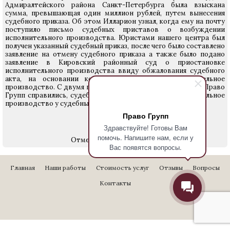
Адмиралтейского района Санкт-Петербурга была взыскана
сумма, превышающая один миллион рублей, путем вынесения
судебного приказа. Об этом Илларион узнал, когда ему на почту
поступило письмо судебных приставов о возбуждении
исполнительного производства. Юристами нашего центра был
получен указанный судебный приказ, после чего было составлено
заявление на отмену судебного приказа а также было подано
заявление в Кировский районный суд о приостановке
исполнительного производства ввиду обжалования судебного
акта, на основании которого возбуждено исполнительное
производство. С двумя поставленными задачами юристы Право
Групп справились, судебный приказ отменен, а исполнительное
производство у судебных приставов прекращено.
Право Групп
Здравствуйте! Готовы Вам
помочь. Напишите нам, если у
Отменен судебный приказ
Вас появятся вопросы.
Главная
Наши работы
Стоимость услуг
Отзывы
Вопросы
Контакты